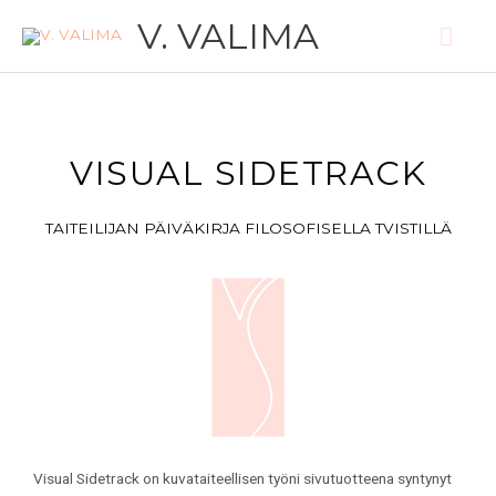
SIIRRY
PÄ
V. VALIMA
SISÄLTÖÖN
VISUAL SIDETRACK
TAITEILIJAN PÄIVÄKIRJA FILOSOFISELLA TVISTILLÄ
Visual Sidetrack on kuvataiteellisen työni sivutuotteena syntynyt