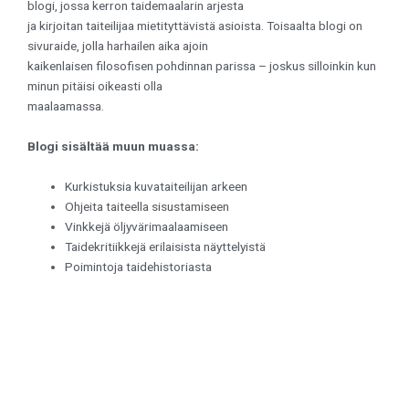
blogi, jossa kerron taidemaalarin arjesta
ja kirjoitan taiteilijaa mietityttävistä asioista. Toisaalta blogi on
sivuraide, jolla harhailen aika ajoin
kaikenlaisen filosofisen pohdinnan parissa – joskus silloinkin kun
minun pitäisi oikeasti olla
maalaamassa.
Blogi sisältää muun muassa:
Kurkistuksia kuvataiteilijan arkeen
Ohjeita taiteella sisustamiseen
Vinkkejä öljyvärimaalaamiseen
Taidekritiikkejä erilaisista näyttelyistä
Poimintoja taidehistoriasta